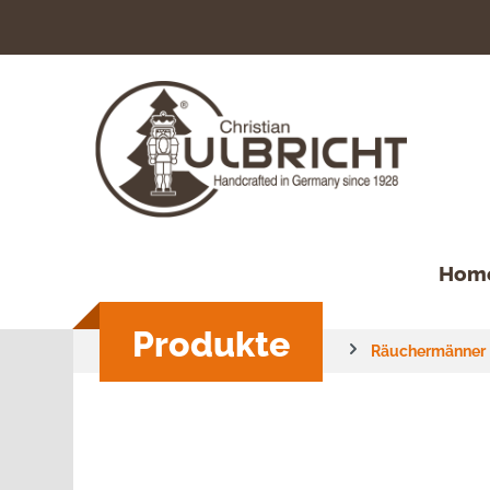
springen
Zur Hauptnavigation springen
Hom
Produkte
Räuchermänner