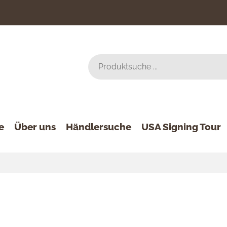
e
Über uns
Händlersuche
USA Signing Tour