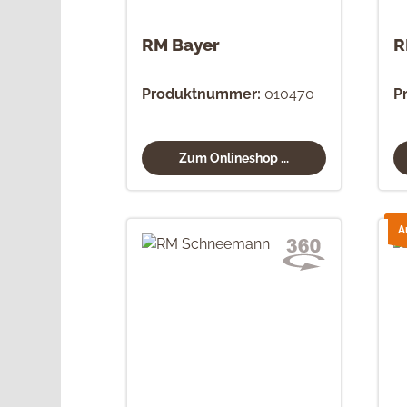
RM Bayer
R
Produktnummer:
010470
P
Zum Onlineshop ...
A