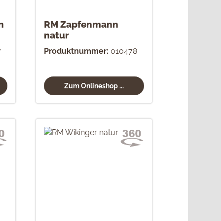
n
RM Zapfenmann
natur
7
Produktnummer:
010478
Zum Onlineshop ...