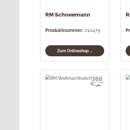
RM Schneemann
R
Produktnummer:
010479
P
Zum Onlineshop ...