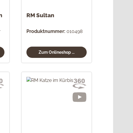
n
RM Sultan
7
Produktnummer:
010498
Zum Onlineshop ...