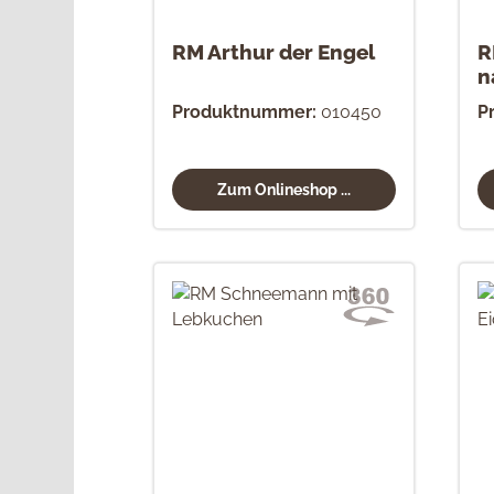
RM Arthur der Engel
R
n
Produktnummer:
010450
P
Zum Onlineshop ...