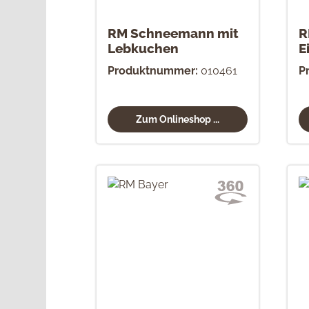
RM Schneemann mit
R
Lebkuchen
E
Produktnummer:
010461
P
Zum Onlineshop ...