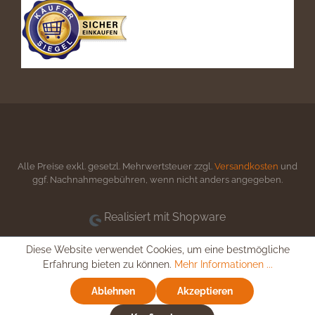
Alle Preise exkl. gesetzl. Mehrwertsteuer zzgl.
Versandkosten
und
ggf. Nachnahmegebühren, wenn nicht anders angegeben.
Realisiert mit Shopware
Diese Website verwendet Cookies, um eine bestmögliche
Erfahrung bieten zu können.
Mehr Informationen ...
Ablehnen
Akzeptieren