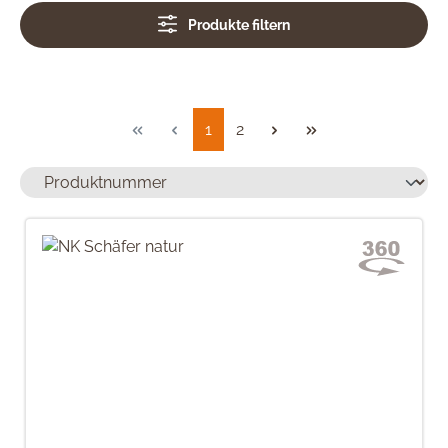
Produkte filtern
Seite
Seite
1
2