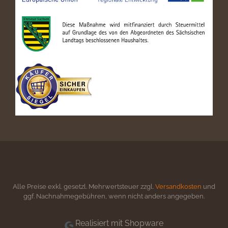
Alle Preise exkl. gesetzl. Mehrwertsteuer zzgl.
Versandkosten
und
ggf. Nachnahmegebühren, wenn nicht anders angegeben.
Realisiert mit Shopware