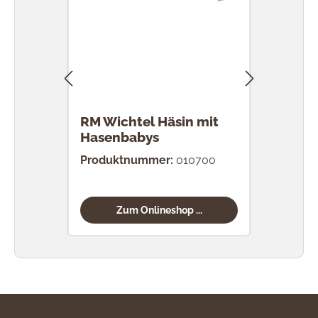
RM Wichtel Häsin mit
RM 
Hasenbabys
Eier
Produktnummer:
010700
Prod
Zum Onlineshop ...