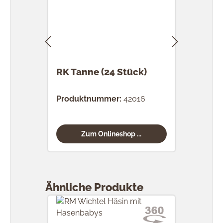
RK Tanne (24 Stück)
RK 
Stü
Produktnummer:
42016
Prod
Zum Onlineshop ...
Produktgalerie überspringen
Ähnliche Produkte