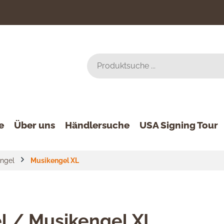
e
Über uns
Händlersuche
USA Signing Tour
ngel
Musikengel XL
l / Musikengel XL