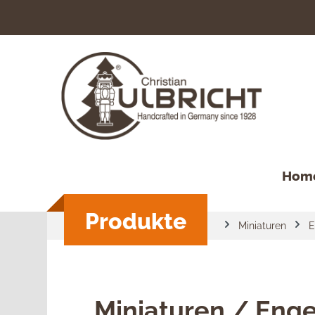
springen
Zur Hauptnavigation springen
Hom
Produkte
Miniaturen
E
Miniaturen / Enge