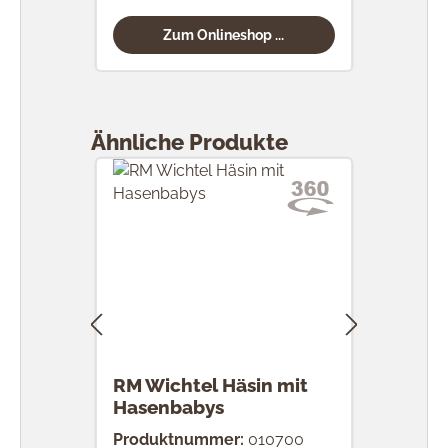
Zum Onlineshop ...
Produktgalerie überspringen
Ähnliche Produkte
RM Wichtel Häsin mit
RM 
Hasenbabys
Eier
Produktnummer:
010700
Prod