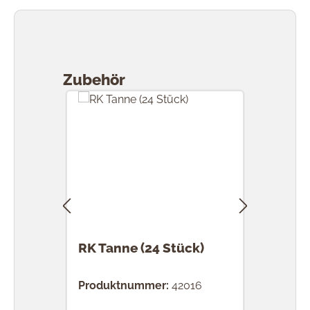
Produktgalerie überspringen
Zubehör
RK Tanne (24 Stück)
RK 
Stü
Produktnummer:
42016
Prod