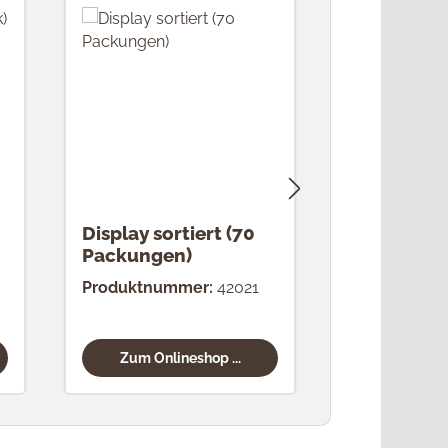
Display sortiert (70
RK
Packungen)
Weihnach
g (24 Stüc
Produktnummer:
42021
Produktnum
Zum Onlineshop ...
Zum Onli