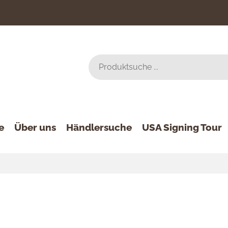
e
Über uns
Händlersuche
USA Signing Tour