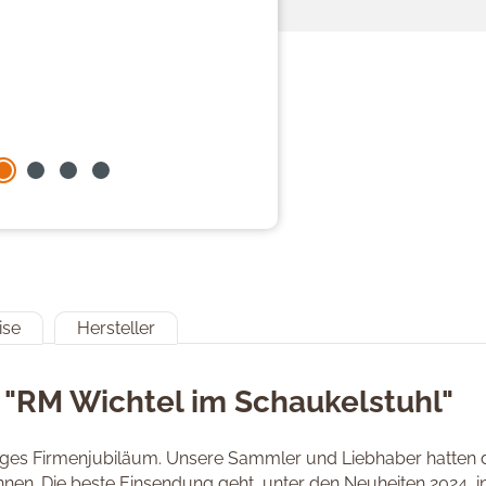
ise
Hersteller
 "RM Wichtel im Schaukelstuhl"
hriges Firmenjubiläum. Unsere Sammler und Liebhaber hatten d
nnen. Die beste Einsendung geht, unter den Neuheiten 2024, 