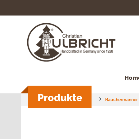
springen
Zur Hauptnavigation springen
Hom
Produkte
Räuchermänner