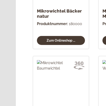
Mikrowichtel Bäcker
M
natur
M
Produktnummer:
180000
P
Zum Onlineshop ...