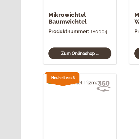
Mikrowichtel
M
Baumwichtel
W
Produktnummer:
180004
P
Zum Onlineshop ...
Neuheit 2026