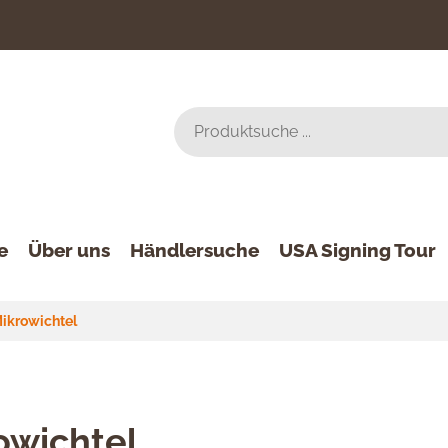
e
Über uns
Händlersuche
USA Signing Tour
ikrowichtel
owichtel