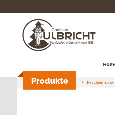
springen
Zur Hauptnavigation springen
Hom
Produkte
Räuchermänner