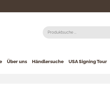
e
Über uns
Händlersuche
USA Signing Tour