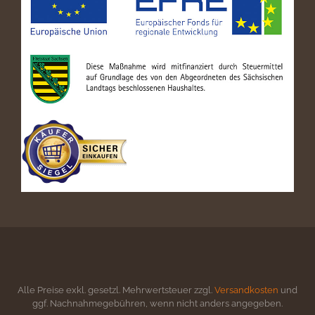
Alle Preise exkl. gesetzl. Mehrwertsteuer zzgl.
Versandkosten
und
ggf. Nachnahmegebühren, wenn nicht anders angegeben.