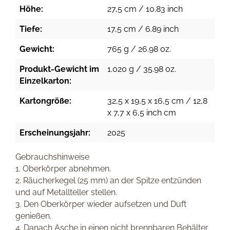
Höhe:
27,5 cm / 10.83 inch
Tiefe:
17,5 cm / 6.89 inch
Gewicht:
765 g / 26.98 oz.
Produkt-Gewicht im
1.020 g / 35.98 oz.
Einzelkarton:
Kartongröße:
32,5 x 19,5 x 16,5 cm / 12,8
x 7,7 x 6,5 inch cm
Erscheinungsjahr:
2025
Gebrauchshinweise
1. Oberkörper abnehmen.
2. Räucherkegel (25 mm) an der Spitze entzünden
und auf Metallteller stellen.
3. Den Oberkörper wieder aufsetzen und Duft
genießen.
4. Danach Asche in einen nicht brennbaren Behälter