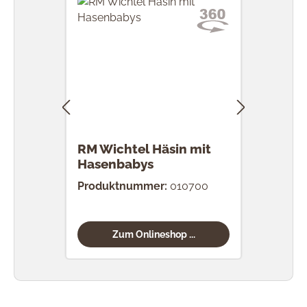
RM Wichtel Häsin mit
RM 
Hasenbabys
Eier
Produktnummer:
010700
Prod
Zum Onlineshop ...