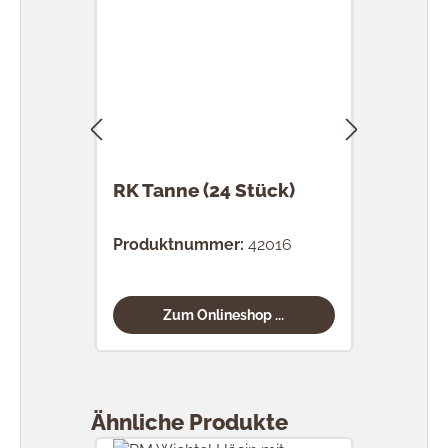
RK Tanne (24 Stück)
RK 
Stü
Produktnummer:
42016
Prod
Zum Onlineshop ...
Produktgalerie überspringen
Ähnliche Produkte