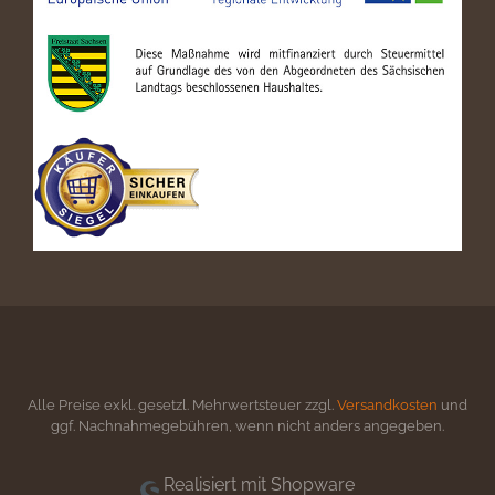
Alle Preise exkl. gesetzl. Mehrwertsteuer zzgl.
Versandkosten
und
ggf. Nachnahmegebühren, wenn nicht anders angegeben.
Realisiert mit Shopware