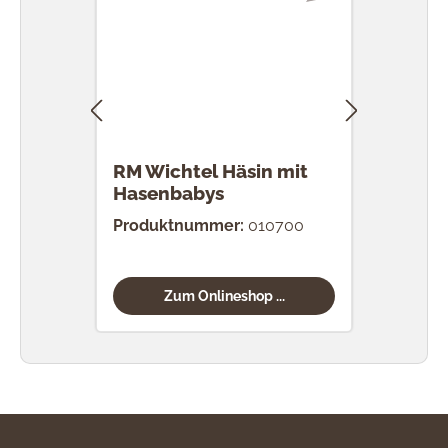
RM Wichtel Häsin mit
RM 
Hasenbabys
Eier
Produktnummer:
010700
Prod
Zum Onlineshop ...