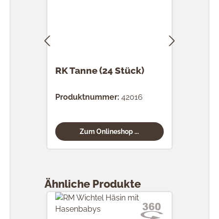
RK Tanne (24 Stück)
RK 
Stü
Produktnummer:
42016
Prod
Zum Onlineshop ...
Produktgalerie überspringen
Ähnliche Produkte