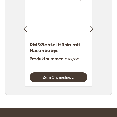
RM Wichtel Häsin mit
RM 
Hasenbabys
Eier
Produktnummer:
010700
Prod
Zum Onlineshop ...