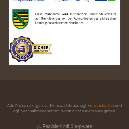
Alle Preise exkl. gesetzl. Mehrwertsteuer zzgl.
Versandkosten
und
ggf. Nachnahmegebühren, wenn nicht anders angegeben.
Realisiert mit Shopware