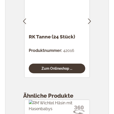
RK Tanne (24 Stück)
RK 
Stü
Produktnummer:
42016
Prod
Zum Onlineshop ...
Produktgalerie überspringen
Ähnliche Produkte