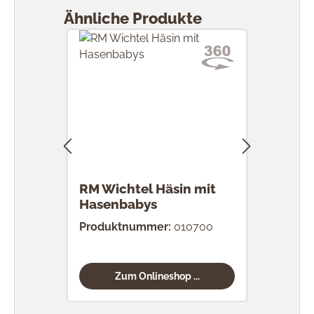
Ähnliche Produkte
RM Wichtel Häsin mit
RM 
Hasenbabys
Eier
Produktnummer:
010700
Prod
Zum Onlineshop ...