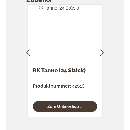
RK Tanne (24 Stück)
RK 
Stü
Produktnummer:
42016
Prod
Zum Onlineshop ...
Produktgalerie überspringen