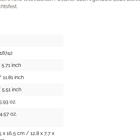
htsfest.
18742
 5.71 inch
 11.81 inch
 5.51 inch
5.93 oz.
4.57 oz.
5 x 16,5 cm / 12,8 x 7,7 x