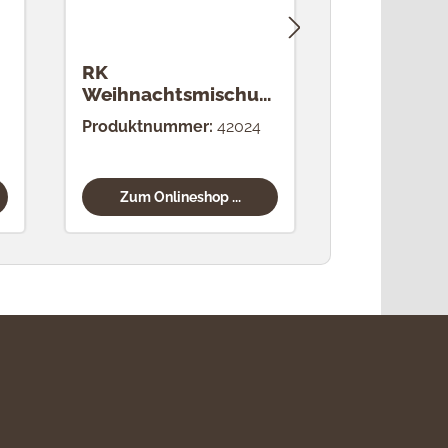
RK
RK Zimt (2
Weihnachtsmischun
g (24 Stück)
Produktnummer:
42024
Produktnum
Zum Onlineshop ...
Zum Onli