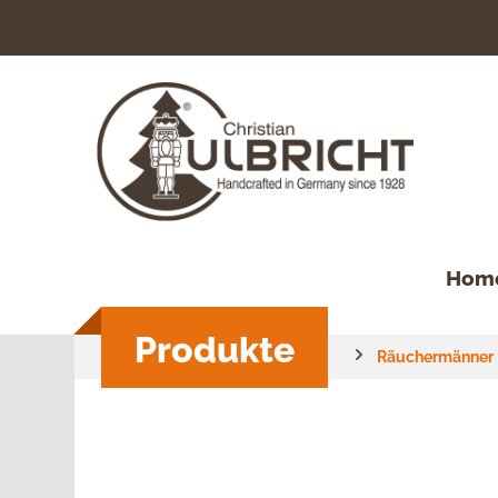
springen
Zur Hauptnavigation springen
Hom
Produkte
Räuchermänner