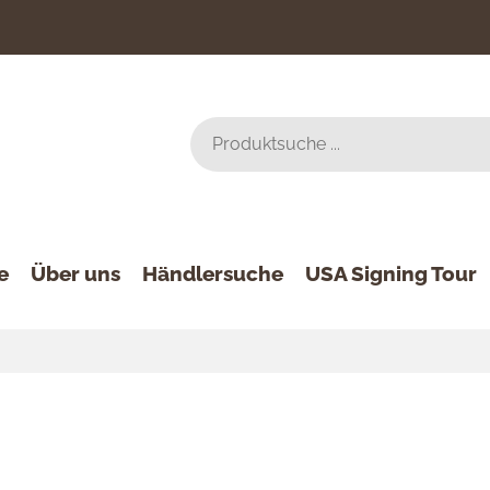
e
Über uns
Händlersuche
USA Signing Tour