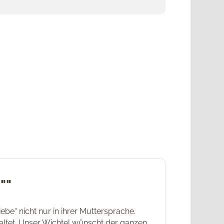
""
e“ nicht nur in ihrer Muttersprache.
altet. Unser Wichtel wünscht der ganzen