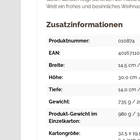
Welt ein frohes und besinnliches Weihnac
Zusatzinformationen
Produktnummer:
010874
EAN:
40167110
Breite:
14,5 cm /
Höhe:
30,0 cm /
Tiefe:
14,0 cm /
Gewicht:
735 g / 2
Produkt-Gewicht im
980 g / 3
Einzelkarton:
Kartongröße:
32,5 x 19,