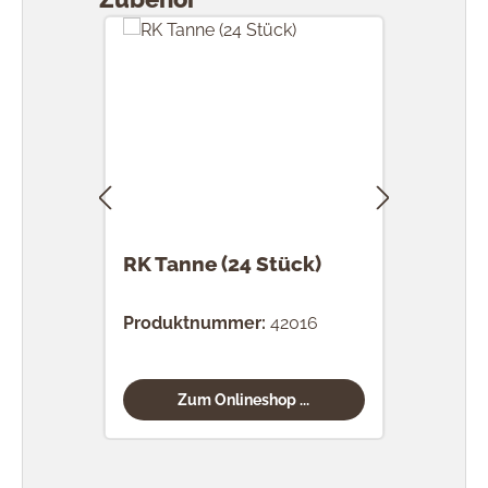
RK Tanne (24 Stück)
RK 
Stü
Produktnummer:
42016
Prod
Zum Onlineshop ...
Produktgalerie überspringen