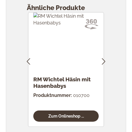
Ähnliche Produkte
RM Wichtel Häsin mit
RM 
Hasenbabys
Eier
Produktnummer:
010700
Prod
Zum Onlineshop ...