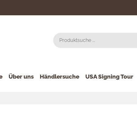
e
Über uns
Händlersuche
USA Signing Tour