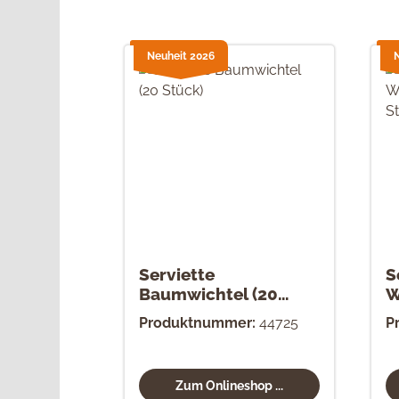
Neuheit 2026
Serviette
S
Baumwichtel (20
W
Stück)
S
Produktnummer:
44725
P
Zum Onlineshop ...