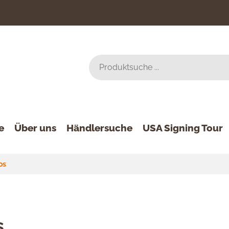
e
Über uns
Händlersuche
USA Signing Tour
os
s