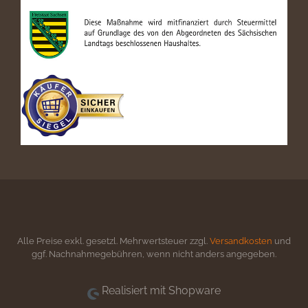
Alle Preise exkl. gesetzl. Mehrwertsteuer zzgl.
Versandkosten
und
ggf. Nachnahmegebühren, wenn nicht anders angegeben.
Realisiert mit Shopware