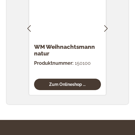
WM Weihnachtsmann
WM 
natur
nat
Produktnummer:
150100
Prod
Zum Onlineshop ...