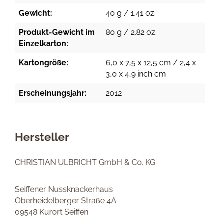
Gewicht:
40 g / 1.41 oz.
Produkt-Gewicht im
80 g / 2.82 oz.
Einzelkarton:
Kartongröße:
6,0 x 7,5 x 12,5 cm / 2,4 x
3,0 x 4,9 inch cm
Erscheinungsjahr:
2012
Hersteller
CHRISTIAN ULBRICHT GmbH & Co. KG
Seiffener Nussknackerhaus
Oberheidelberger Straße 4A
09548 Kurort Seiffen