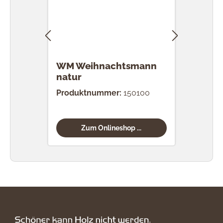
WM Weihnachtsmann
WM 
natur
nat
Produktnummer:
150100
Prod
Zum Onlineshop ...