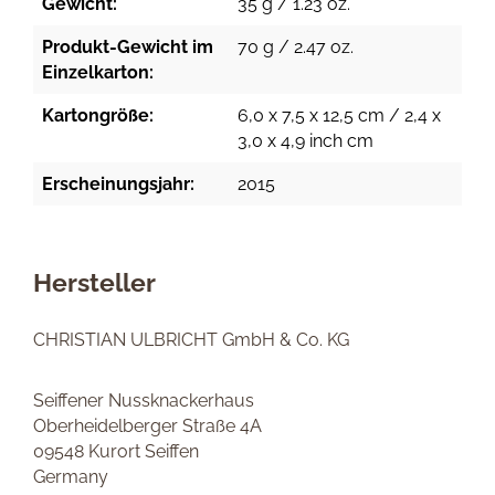
Gewicht:
35 g / 1.23 oz.
Produkt-Gewicht im
70 g / 2.47 oz.
Einzelkarton:
Kartongröße:
6,0 x 7,5 x 12,5 cm / 2,4 x
3,0 x 4,9 inch cm
Erscheinungsjahr:
2015
Hersteller
CHRISTIAN ULBRICHT GmbH & Co. KG
Seiffener Nussknackerhaus
Oberheidelberger Straße 4A
09548 Kurort Seiffen
Germany