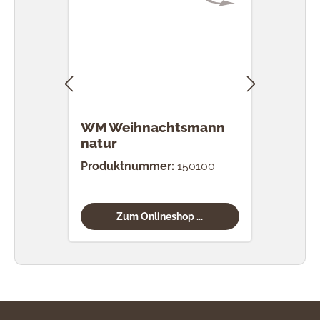
WM Weihnachtsmann
WM 
natur
nat
Produktnummer:
150100
Prod
Zum Onlineshop ...