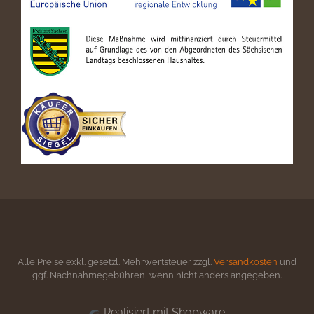
Alle Preise exkl. gesetzl. Mehrwertsteuer zzgl.
Versandkosten
und
ggf. Nachnahmegebühren, wenn nicht anders angegeben.
Realisiert mit Shopware