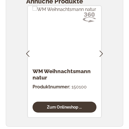
Ähnliche Produkte
WM Weihnachtsmann
WM 
natur
nat
Produktnummer:
150100
Prod
Zum Onlineshop ...