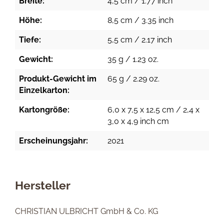
Breite:
4,5 cm / 1.77 inch
Höhe:
8,5 cm / 3.35 inch
Tiefe:
5,5 cm / 2.17 inch
Gewicht:
35 g / 1.23 oz.
Produkt-Gewicht im
65 g / 2.29 oz.
Einzelkarton:
Kartongröße:
6,0 x 7,5 x 12,5 cm / 2,4 x
3,0 x 4,9 inch cm
Erscheinungsjahr:
2021
Hersteller
CHRISTIAN ULBRICHT GmbH & Co. KG