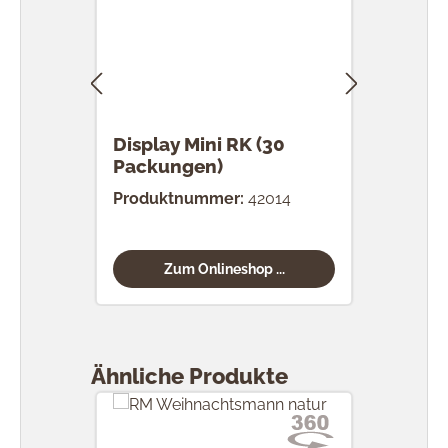
Display Mini RK (30
RK 
Packungen)
Stü
Produktnummer:
42014
Prod
Zum Onlineshop ...
Produktgalerie überspringen
Ähnliche Produkte