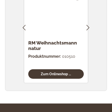
RM Weihnachtsmann
RM 
natur
Produktnummer:
010510
Prod
Zum Onlineshop ...