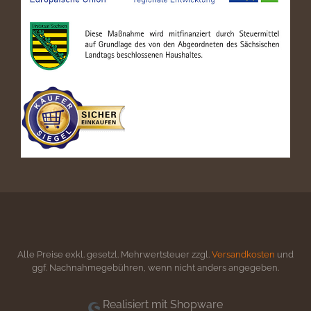
Alle Preise exkl. gesetzl. Mehrwertsteuer zzgl.
Versandkosten
und
ggf. Nachnahmegebühren, wenn nicht anders angegeben.
Realisiert mit Shopware