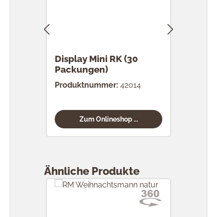
Display Mini RK (30
RK 
Packungen)
Stü
Produktnummer:
42014
Prod
Zum Onlineshop ...
Produktgalerie überspringen
Ähnliche Produkte