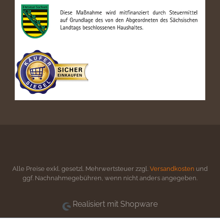
Alle Preise exkl. gesetzl. Mehrwertsteuer zzgl.
Versandkosten
und
ggf. Nachnahmegebühren, wenn nicht anders angegeben.
Realisiert mit Shopware