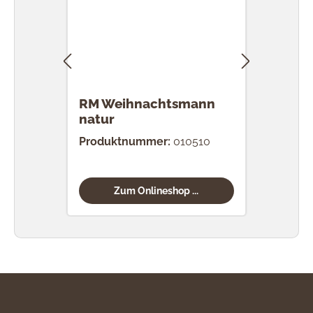
RM Weihnachtsmann
RM 
natur
Produktnummer:
010510
Prod
Zum Onlineshop ...