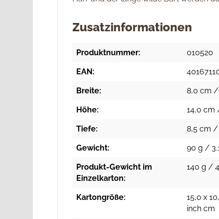
Zusatzinformationen
Produktnummer:
010520
EAN:
4016711
Breite:
8,0 cm / 
Höhe:
14,0 cm /
Tiefe:
8,5 cm /
Gewicht:
90 g / 3.
Produkt-Gewicht im
140 g / 4
Einzelkarton:
Kartongröße:
15,0 x 10
inch cm