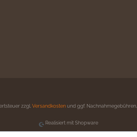
ertsteuer zzgl.
Versandkosten
und ggf. Nachnahmegebühren, 
Realisiert mit Shopware