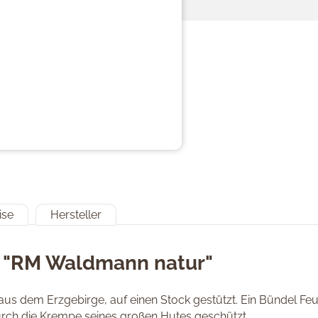
ise
Hersteller
n "RM Waldmann natur"
 dem Erzgebirge, auf einen Stock gestützt. Ein Bündel Feue
urch die Krempe seines großen Hutes geschützt.