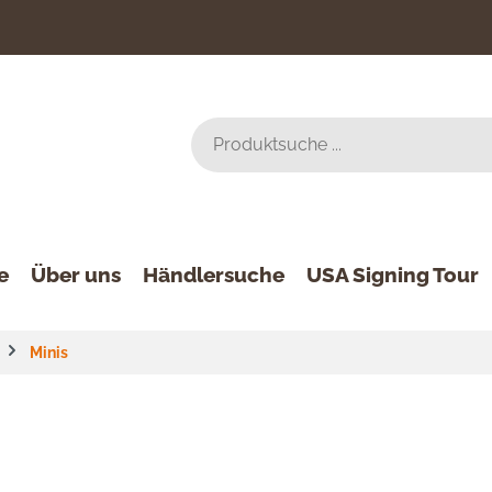
e
Über uns
Händlersuche
USA Signing Tour
Minis