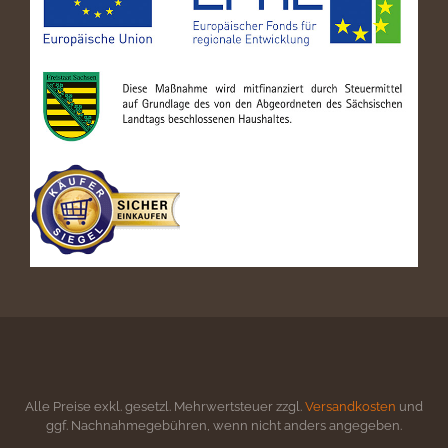
Alle Preise exkl. gesetzl. Mehrwertsteuer zzgl.
Versandkosten
und
ggf. Nachnahmegebühren, wenn nicht anders angegeben.