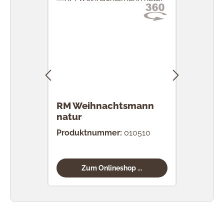
RM Weihnachtsmann
RM 
natur
Produktnummer:
010510
Prod
Zum Onlineshop ...