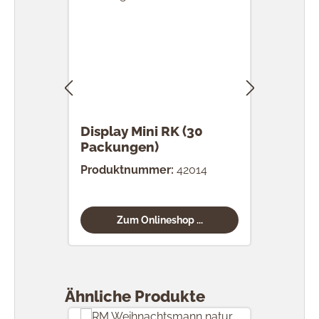
Display Mini RK (30
RK 
Packungen)
Stü
Produktnummer:
42014
Prod
Zum Onlineshop ...
Produktgalerie überspringen
Ähnliche Produkte