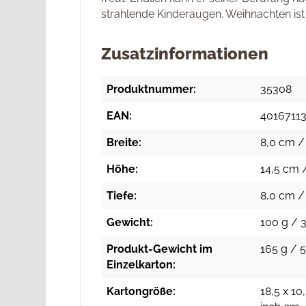
strahlende Kinderaugen. Weihnachten ist 
Zusatzinformationen
Produktnummer:
35308
EAN:
4016711
Breite:
8,0 cm / 
Höhe:
14,5 cm /
Tiefe:
8,0 cm / 
Gewicht:
100 g / 3
Produkt-Gewicht im
165 g / 5
Einzelkarton:
Kartongröße:
18,5 x 10