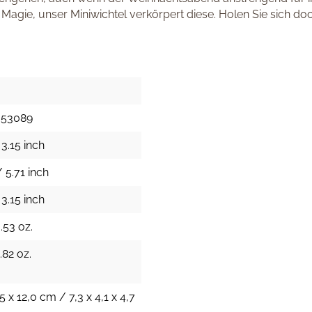
Magie, unser Miniwichtel verkörpert diese. Holen Sie sich do
353089
3.15 inch
 5.71 inch
3.15 inch
.53 oz.
.82 oz.
,5 x 12,0 cm / 7,3 x 4,1 x 4,7