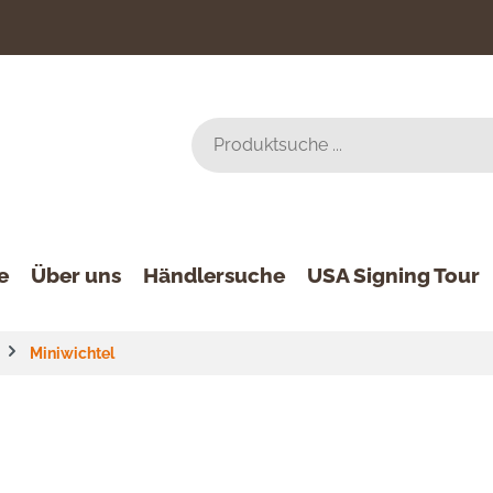
e
Über uns
Händlersuche
USA Signing Tour
Miniwichtel