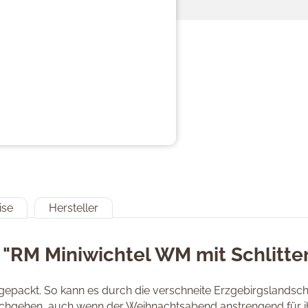
ise
Hersteller
"RM Miniwichtel WM mit Schlitte
 gepackt. So kann es durch die verschneite Erzgebirgslandscha
nachgehen, auch wenn der Weihnachtsabend anstrengend für ihn