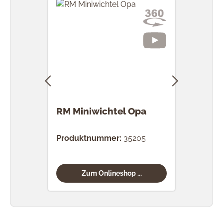
RM Miniwichtel Opa
RM 
Wik
Produktnummer:
35205
Prod
Zum Onlineshop ...