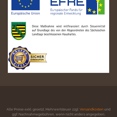
Alle Preise exkl. gesetzl. Mehrwertsteuer zzgl.
Versandkosten
und
ggf. Nachnahmegebühren, wenn nicht anders angegeben.