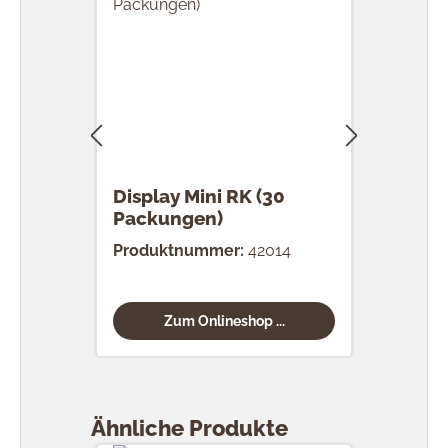
Display Mini RK (30
RK 
Packungen)
Stü
Produktnummer:
42014
Prod
Zum Onlineshop ...
Produktgalerie überspringen
Ähnliche Produkte