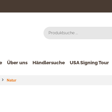
e
Über uns
Händlersuche
USA Signing Tour
Natur