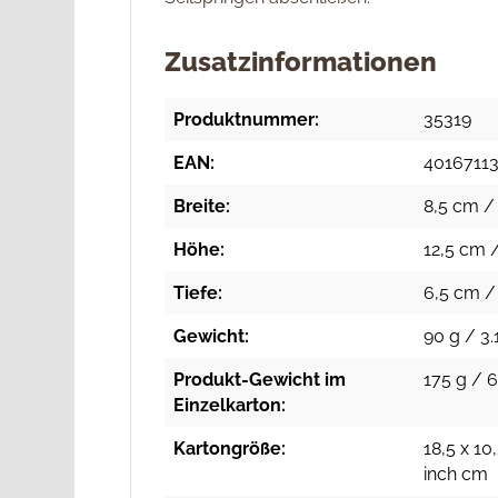
Zusatzinformationen
Produktnummer:
35319
EAN:
4016711
Breite:
8,5 cm / 
Höhe:
12,5 cm /
Tiefe:
6,5 cm / 
Gewicht:
90 g / 3.
Produkt-Gewicht im
175 g / 6
Einzelkarton:
Kartongröße:
18,5 x 10
inch cm