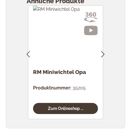
Ähnliche Produkte
RM Miniwichtel Opa
RM 
Wik
Produktnummer:
35205
Prod
Zum Onlineshop ...