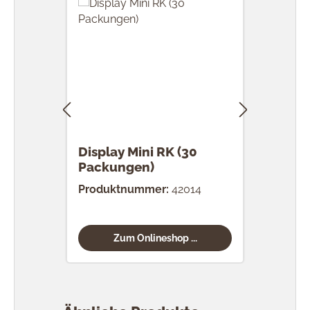
Display Mini RK (30
RK 
Packungen)
Stü
Produktnummer:
42014
Prod
Zum Onlineshop ...
Produktgalerie überspringen