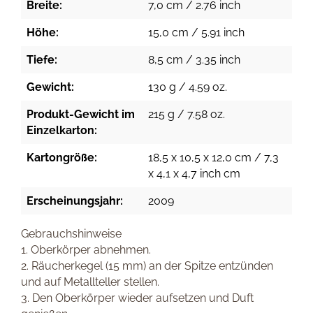
Breite:
7,0 cm / 2.76 inch
Höhe:
15,0 cm / 5.91 inch
Tiefe:
8,5 cm / 3.35 inch
Gewicht:
130 g / 4.59 oz.
Produkt-Gewicht im
215 g / 7.58 oz.
Einzelkarton:
Kartongröße:
18,5 x 10,5 x 12,0 cm / 7,3
x 4,1 x 4,7 inch cm
Erscheinungsjahr:
2009
Gebrauchshinweise
1. Oberkörper abnehmen.
2. Räucherkegel (15 mm) an der Spitze entzünden
und auf Metallteller stellen.
3. Den Oberkörper wieder aufsetzen und Duft