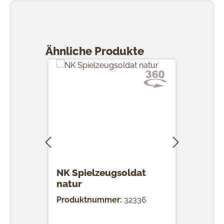
Produktgalerie überspringen
Ähnliche Produkte
NK Spielzeugsoldat
NK 
natur
Produktnummer:
32336
Prod