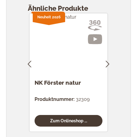
Ähnliche Produkte
Neuheit 2026
NK Förster natur
NK 
Produktnummer:
32309
Prod
Zum Onlineshop ...