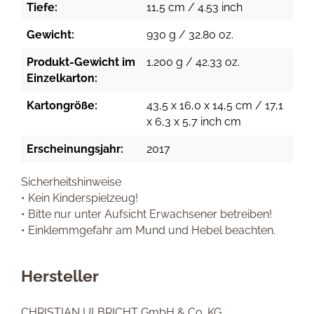
Tiefe:
11,5 cm / 4.53 inch
Gewicht:
930 g / 32.80 oz.
Produkt-Gewicht im
1.200 g / 42.33 oz.
Einzelkarton:
Kartongröße:
43,5 x 16,0 x 14,5 cm / 17,1
x 6,3 x 5,7 inch cm
Erscheinungsjahr:
2017
Sicherheitshinweise
• Kein Kinderspielzeug!
• Bitte nur unter Aufsicht Erwachsener betreiben!
• Einklemmgefahr am Mund und Hebel beachten.
Hersteller
CHRISTIAN ULBRICHT GmbH & Co. KG