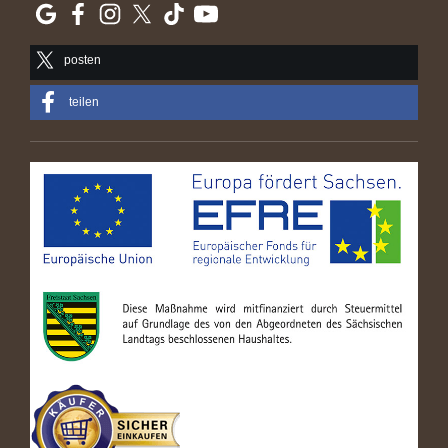
posten
teilen