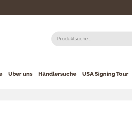
e
Über uns
Händlersuche
USA Signing Tour