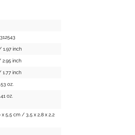
1312543
 1.97 inch
 2.95 inch
 1.77 inch
.53 oz.
.41 oz.
0 x 5,5 cm / 3,5 x 2,8 x 2,2