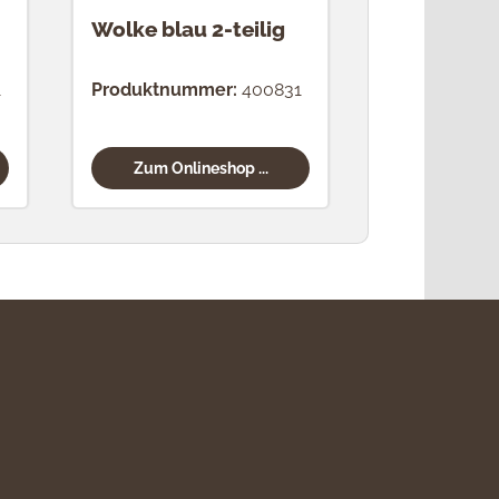
Wolke blau 2-teilig
Wolke blau
1
Produktnummer:
400831
Produktnum
Zum Onlineshop ...
Zum Onli