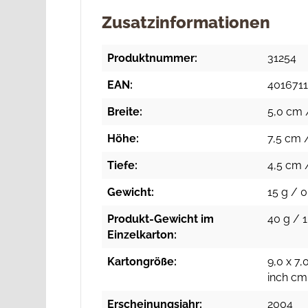
Zusatzinformationen
Produktnummer:
31254
EAN:
401671
Breite:
5,0 cm /
Höhe:
7,5 cm /
Tiefe:
4,5 cm /
Gewicht:
15 g / 0
Produkt-Gewicht im
40 g / 1
Einzelkarton:
Kartongröße:
9,0 x 7,
inch cm
Erscheinungsjahr:
2004