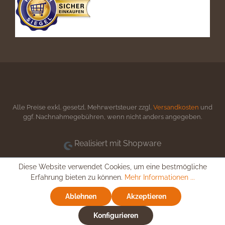
Alle Preise exkl. gesetzl. Mehrwertsteuer zzgl.
Versandkosten
und
ggf. Nachnahmegebühren, wenn nicht anders angegeben.
Realisiert mit Shopware
Diese Website verwendet Cookies, um eine bestmögliche
Erfahrung bieten zu können.
Mehr Informationen ...
Ablehnen
Akzeptieren
Konfigurieren