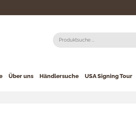
e
Über uns
Händlersuche
USA Signing Tour