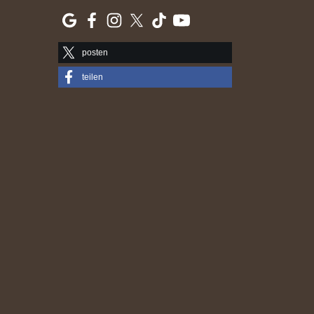
posten
teilen