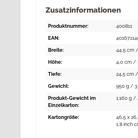
Zusatzinformationen
Produktnummer:
400811
EAN:
40167114
Breite:
44,5 cm /
Höhe:
4,0 cm / 
Tiefe:
24,5 cm /
Gewicht:
950 g / 3
Produkt-Gewicht im
1.160 g / 
Einzelkarton:
Kartongröße:
46,5 x 26,
1,8 inch 