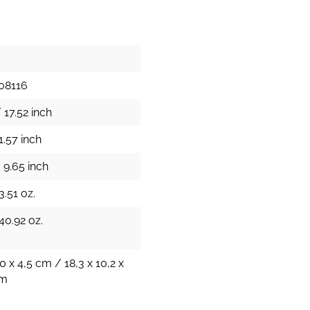
08116
 17.52 inch
1.57 inch
 9.65 inch
3.51 oz.
40.92 oz.
0 x 4,5 cm / 18,3 x 10,2 x
cm