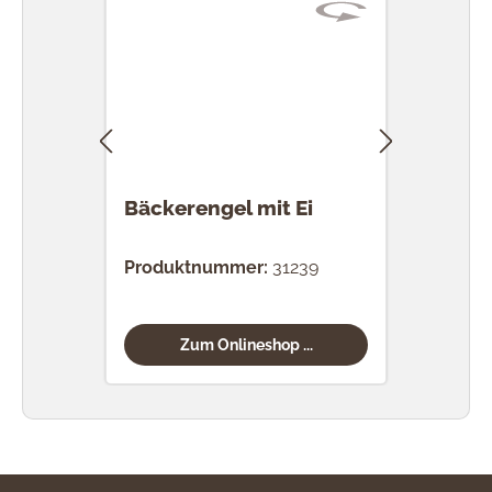
Bäckerengel mit Ei
Bäck
Pale
Produktnummer:
31239
Prod
Zum Onlineshop ...