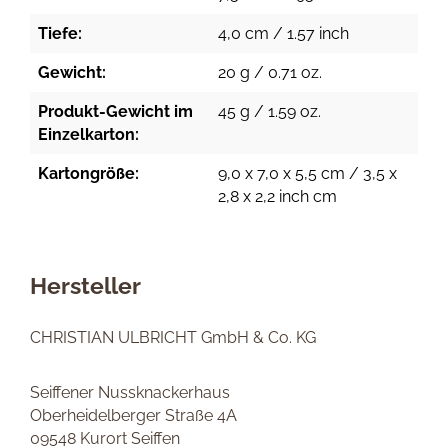
Tiefe:
4,0 cm / 1.57 inch
Gewicht:
20 g / 0.71 oz.
Produkt-Gewicht im
45 g / 1.59 oz.
Einzelkarton:
Kartongröße:
9,0 x 7,0 x 5,5 cm / 3,5 x
2,8 x 2,2 inch cm
Hersteller
CHRISTIAN ULBRICHT GmbH & Co. KG
Seiffener Nussknackerhaus
Oberheidelberger Straße 4A
09548 Kurort Seiffen