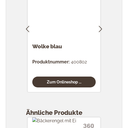
Wolke blau
Wolk
Produktnummer:
400802
Prod
Zum Onlineshop ...
Produktgalerie überspringen
Ähnliche Produkte