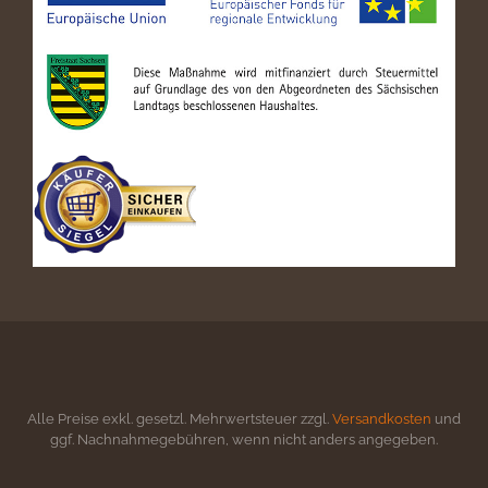
Alle Preise exkl. gesetzl. Mehrwertsteuer zzgl.
Versandkosten
und
ggf. Nachnahmegebühren, wenn nicht anders angegeben.