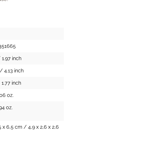
351665
 1.97 inch
/ 4.13 inch
 1.77 inch
.06 oz.
94 oz.
5 x 6,5 cm / 4,9 x 2,6 x 2,6