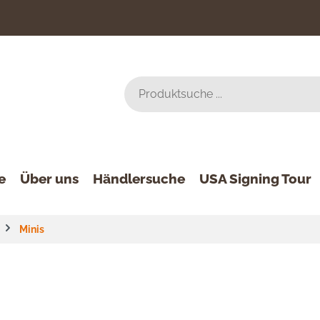
e
Über uns
Händlersuche
USA Signing Tour
Minis