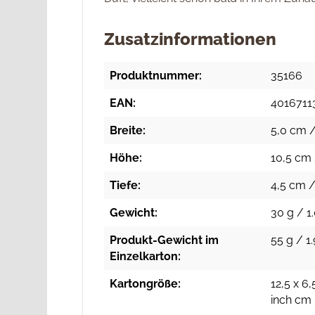
Zusatzinformationen
Produktnummer:
35166
EAN:
4016711
Breite:
5,0 cm /
Höhe:
10,5 cm 
Tiefe:
4,5 cm /
Gewicht:
30 g / 1
Produkt-Gewicht im
55 g / 1.
Einzelkarton:
Kartongröße:
12,5 x 6,
inch cm