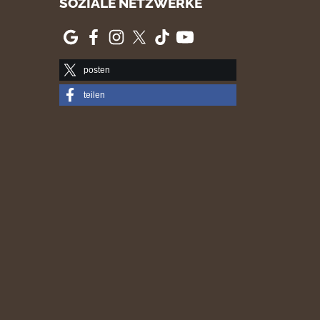
SOZIALE NETZWERKE
posten
teilen