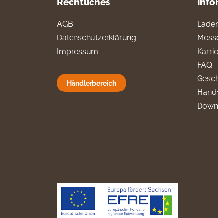
Rechtliches
Info
AGB
Laden
Datenschutzerklärung
Messe
Impressum
Karri
FAQ
Gesch
Händlerbereich
Hand
Down