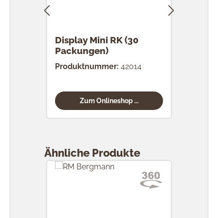
Display Mini RK (30
RK 
Packungen)
Stü
Produktnummer:
42014
Prod
Zum Onlineshop ...
Produktgalerie überspringen
Ähnliche Produkte