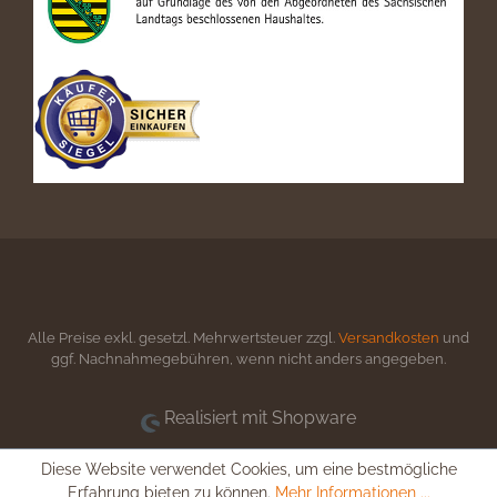
Alle Preise exkl. gesetzl. Mehrwertsteuer zzgl.
Versandkosten
und
ggf. Nachnahmegebühren, wenn nicht anders angegeben.
Realisiert mit Shopware
Diese Website verwendet Cookies, um eine bestmögliche
Erfahrung bieten zu können.
Mehr Informationen ...