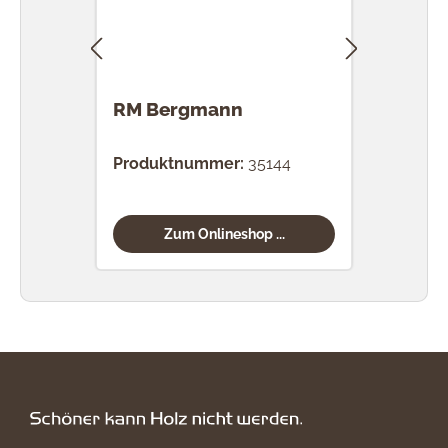
RM Bergmann
RM 
Produktnummer:
35144
Prod
Zum Onlineshop ...