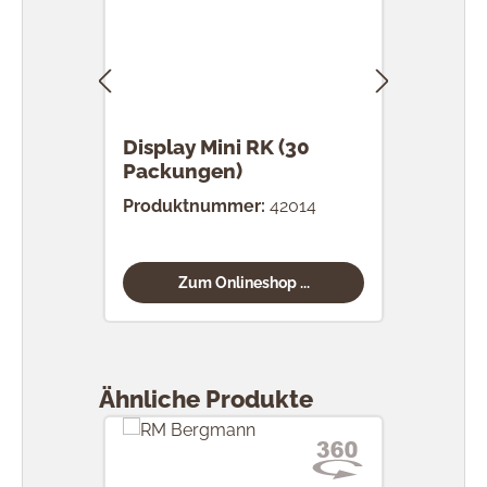
Display Mini RK (30
RK 
Packungen)
Stü
Produktnummer:
42014
Prod
Zum Onlineshop ...
Produktgalerie überspringen
Ähnliche Produkte