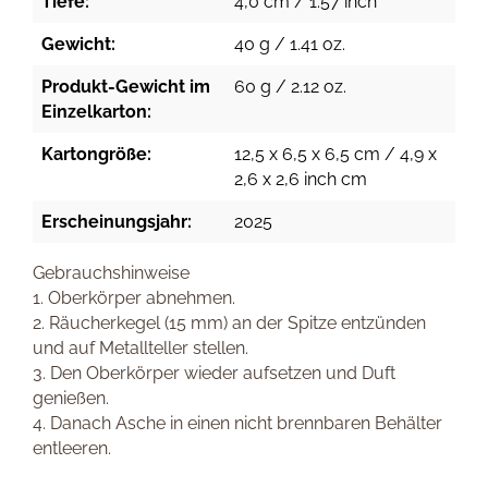
Tiefe:
4,0 cm / 1.57 inch
Gewicht:
40 g / 1.41 oz.
Produkt-Gewicht im
60 g / 2.12 oz.
Einzelkarton:
Kartongröße:
12,5 x 6,5 x 6,5 cm / 4,9 x
2,6 x 2,6 inch cm
Erscheinungsjahr:
2025
Gebrauchshinweise
1. Oberkörper abnehmen.
2. Räucherkegel (15 mm) an der Spitze entzünden
und auf Metallteller stellen.
3. Den Oberkörper wieder aufsetzen und Duft
genießen.
4. Danach Asche in einen nicht brennbaren Behälter
entleeren.