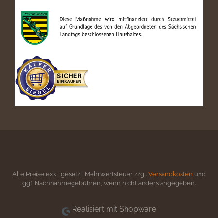
Alle Preise exkl. gesetzl. Mehrwertsteuer zzgl.
Versandkosten
und
ggf. Nachnahmegebühren, wenn nicht anders angegeben.
Realisiert mit Shopware