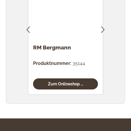
RM Bergmann
RM 
Produktnummer:
35144
Prod
Zum Onlineshop ...