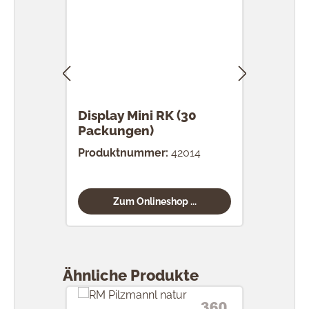
Display Mini RK (30
RK 
Packungen)
Stü
Produktnummer:
42014
Prod
Zum Onlineshop ...
Produktgalerie überspringen
Ähnliche Produkte