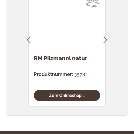
RM Pilzmannl natur
RM 
Produktnummer:
35781
Prod
Zum Onlineshop ...