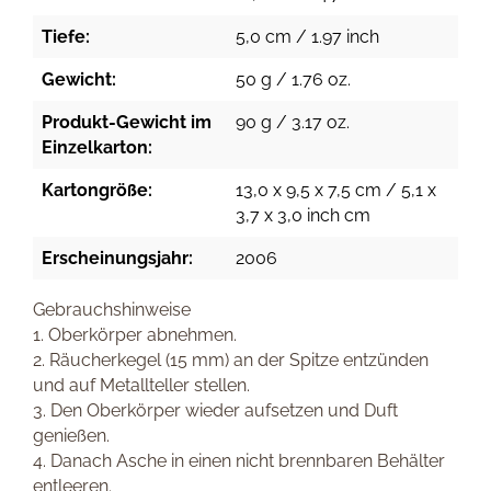
Tiefe:
5,0 cm / 1.97 inch
Gewicht:
50 g / 1.76 oz.
Produkt-Gewicht im
90 g / 3.17 oz.
Einzelkarton:
Kartongröße:
13,0 x 9,5 x 7,5 cm / 5,1 x
3,7 x 3,0 inch cm
Erscheinungsjahr:
2006
Gebrauchshinweise
1. Oberkörper abnehmen.
2. Räucherkegel (15 mm) an der Spitze entzünden
und auf Metallteller stellen.
3. Den Oberkörper wieder aufsetzen und Duft
genießen.
4. Danach Asche in einen nicht brennbaren Behälter
entleeren.