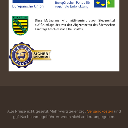
Alle Preise exkl. gesetzl. Mehrwertsteuer zzgl.
Versandkosten
und
ggf. Nachnahmegebühren, wenn nicht anders angegeben.