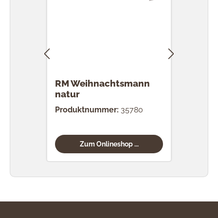
RM Weihnachtsmann
RM 
natur
Produktnummer:
35780
Prod
Zum Onlineshop ...