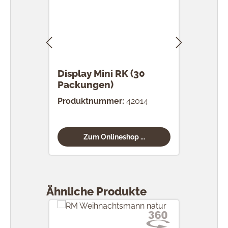
Display Mini RK (30
RK 
Packungen)
Stü
Produktnummer:
42014
Prod
Zum Onlineshop ...
Produktgalerie überspringen
Ähnliche Produkte