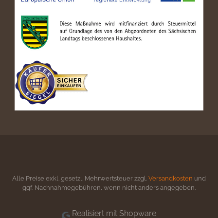
Alle Preise exkl. gesetzl. Mehrwertsteuer zzgl.
Versandkosten
und
ggf. Nachnahmegebühren, wenn nicht anders angegeben.
Realisiert mit Shopware