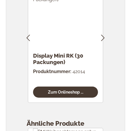
Display Mini RK (30
RK 
Packungen)
Stü
Produktnummer:
42014
Prod
Zum Onlineshop ...
Produktgalerie überspringen
Ähnliche Produkte