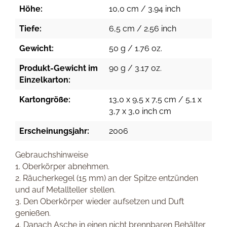
Höhe:
10,0 cm / 3.94 inch
Tiefe:
6,5 cm / 2.56 inch
Gewicht:
50 g / 1.76 oz.
Produkt-Gewicht im
90 g / 3.17 oz.
Einzelkarton:
Kartongröße:
13,0 x 9,5 x 7,5 cm / 5,1 x
3,7 x 3,0 inch cm
Erscheinungsjahr:
2006
Gebrauchshinweise
1. Oberkörper abnehmen.
2. Räucherkegel (15 mm) an der Spitze entzünden
und auf Metallteller stellen.
3. Den Oberkörper wieder aufsetzen und Duft
genießen.
4. Danach Asche in einen nicht brennbaren Behälter