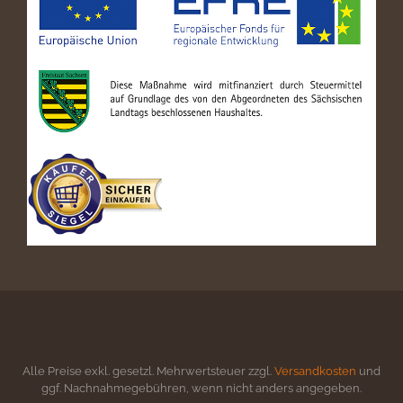
Alle Preise exkl. gesetzl. Mehrwertsteuer zzgl.
Versandkosten
und
ggf. Nachnahmegebühren, wenn nicht anders angegeben.