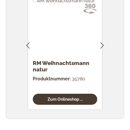
RM Weihnachtsmann
RM 
natur
Produktnummer:
35780
Prod
Zum Onlineshop ...