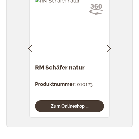
Ausla
RM Schäfer natur
RM S
Produktnummer:
010123
Prod
Zum Onlineshop ...