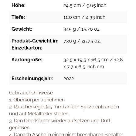
Höhe:
24,5 cm / 9.65 inch
Tiefe:
11,0 cm / 4.33 inch
Gewicht:
445 g / 15.70 oz.
Produkt-Gewicht im
730 g / 25.75 oz.
Einzelkarton:
Kartongröße:
32,5 x 19,5 x 16,5 cm / 12,8
x 7,7 x 6,5 inch cm
Erscheinungsjahr:
2022
Gebrauchshinweise
1. Oberkörper abnehmen.
2. Räucherkegel (25 mm) an der Spitze entzünden
und auf Metallteller stellen.
3. Den Oberkörper wieder aufsetzen und Duft
genießen.
4. Danach Asche in einen nicht brennbaren Behälter