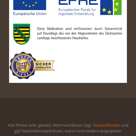
Alle Preise exkl. gesetzl. Mehrwertsteuer zzgl.
Versandkosten
und
ggf. Nachnahmegebühren, wenn nicht anders angegeben.