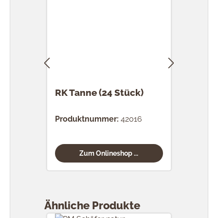
RK Tanne (24 Stück)
RK 
Stü
Produktnummer:
42016
Prod
Zum Onlineshop ...
Produktgalerie überspringen
Ähnliche Produkte