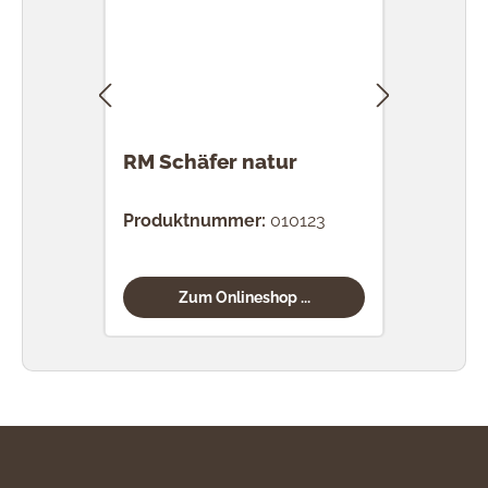
RM Schäfer natur
RM 
nat
Produktnummer:
010123
Prod
Zum Onlineshop ...