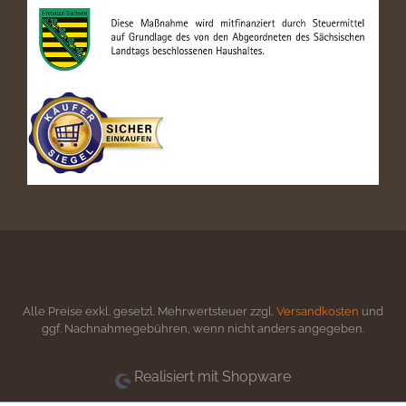
Alle Preise exkl. gesetzl. Mehrwertsteuer zzgl.
Versandkosten
und
ggf. Nachnahmegebühren, wenn nicht anders angegeben.
Realisiert mit Shopware