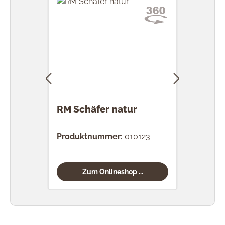
Ausla
RM Schäfer natur
RM S
Produktnummer:
010123
Prod
Zum Onlineshop ...