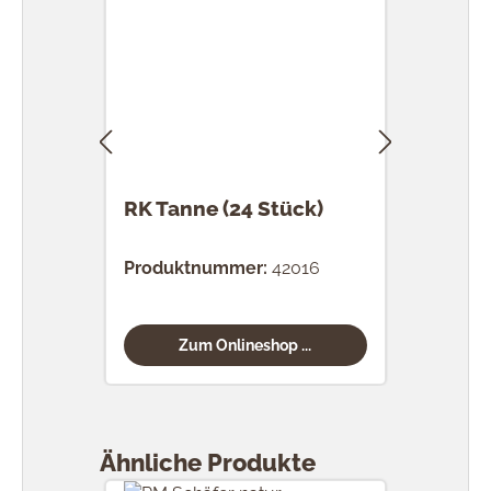
RK Tanne (24 Stück)
RK 
Stü
Produktnummer:
42016
Prod
Zum Onlineshop ...
Produktgalerie überspringen
Ähnliche Produkte