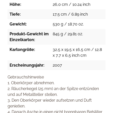
Höhe:
26,0 cm / 10.24 inch
Tiefe:
17,5 cm / 6.89 inch
Gewicht:
530 g / 18.70 oz.
Produkt-Gewicht im
845 g / 29.81 oz.
Einzelkarton:
Kartongröße:
32,5 x 19,5 x 16,5 cm / 12,8
x 7,7 x 6,5 inch cm
Erscheinungsjahr:
2007
Gebrauchshinweise
1. Oberkörper abnehmen.
2. Räucherkegel (25 mm) an der Spitze entzünden
und auf Metallteller stellen.
3. Den Oberkörper wieder aufsetzen und Duft
genießen.
4. Danach Asche in einen nicht brennbaren Behälter