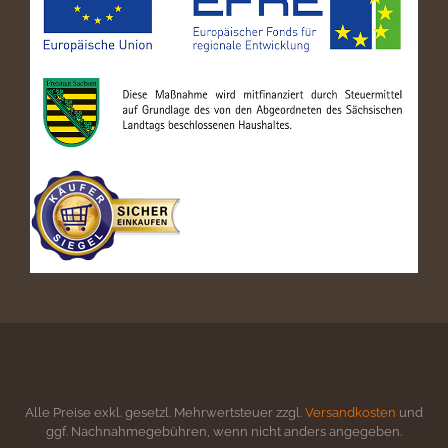
Alle Preise exkl. gesetzl. Mehrwertsteuer zzgl.
Versandkosten
und
ggf. Nachnahmegebühren, wenn nicht anders angegeben.