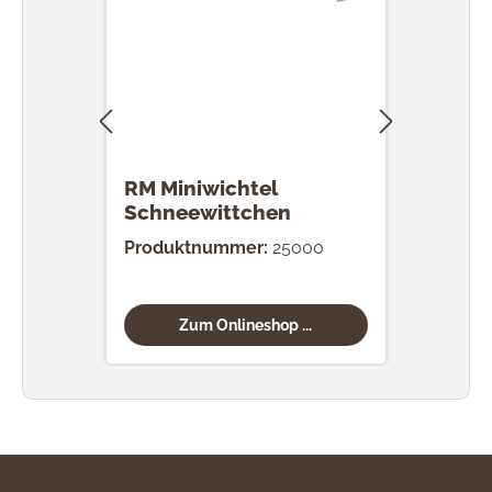
RM Miniwichtel
RM 
Schneewittchen
Produktnummer:
25000
Prod
Zum Onlineshop ...