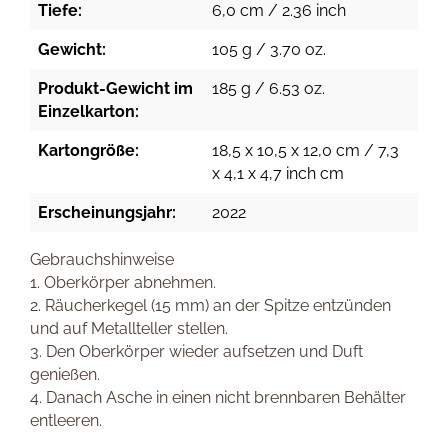
Tiefe:
6,0 cm / 2.36 inch
Gewicht:
105 g / 3.70 oz.
Produkt-Gewicht im
185 g / 6.53 oz.
Einzelkarton:
Kartongröße:
18,5 x 10,5 x 12,0 cm / 7,3
x 4,1 x 4,7 inch cm
Erscheinungsjahr:
2022
Gebrauchshinweise
1. Oberkörper abnehmen.
2. Räucherkegel (15 mm) an der Spitze entzünden
und auf Metallteller stellen.
3. Den Oberkörper wieder aufsetzen und Duft
genießen.
4. Danach Asche in einen nicht brennbaren Behälter
entleeren.