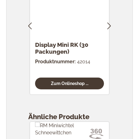
Display Mini RK (30
RK 
Packungen)
Stü
Produktnummer:
42014
Prod
Zum Onlineshop ...
Produktgalerie überspringen
Ähnliche Produkte