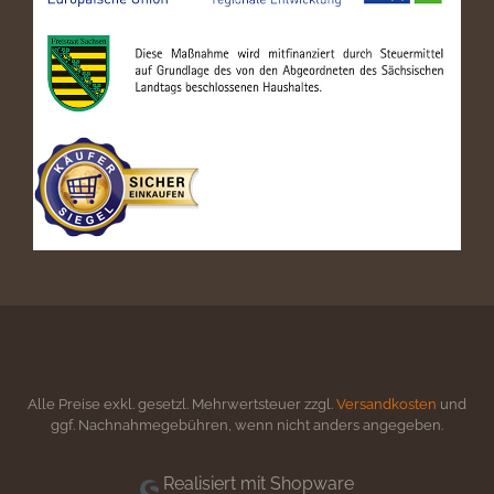
Alle Preise exkl. gesetzl. Mehrwertsteuer zzgl.
Versandkosten
und
ggf. Nachnahmegebühren, wenn nicht anders angegeben.
Realisiert mit Shopware