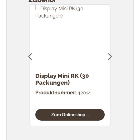
Display Mini RK (30
RK 
Packungen)
Stü
Produktnummer:
42014
Prod
Zum Onlineshop ...
Produktgalerie überspringen