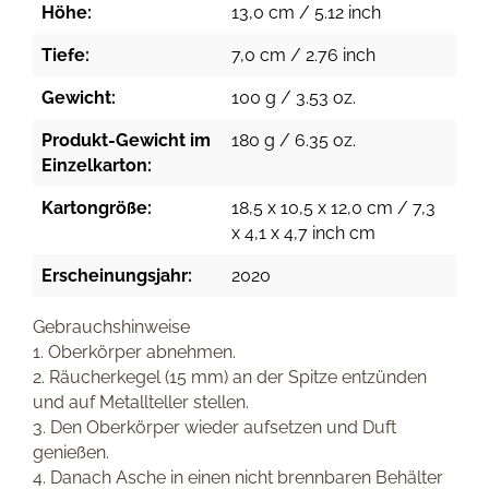
Höhe:
13,0 cm / 5.12 inch
Tiefe:
7,0 cm / 2.76 inch
Gewicht:
100 g / 3.53 oz.
Produkt-Gewicht im
180 g / 6.35 oz.
Einzelkarton:
Kartongröße:
18,5 x 10,5 x 12,0 cm / 7,3
x 4,1 x 4,7 inch cm
Erscheinungsjahr:
2020
Gebrauchshinweise
1. Oberkörper abnehmen.
2. Räucherkegel (15 mm) an der Spitze entzünden
und auf Metallteller stellen.
3. Den Oberkörper wieder aufsetzen und Duft
genießen.
4. Danach Asche in einen nicht brennbaren Behälter