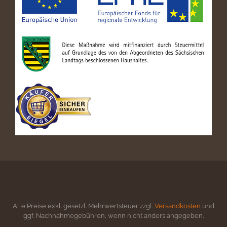
Alle Preise exkl. gesetzl. Mehrwertsteuer zzgl.
Versandkosten
und
ggf. Nachnahmegebühren, wenn nicht anders angegeben.