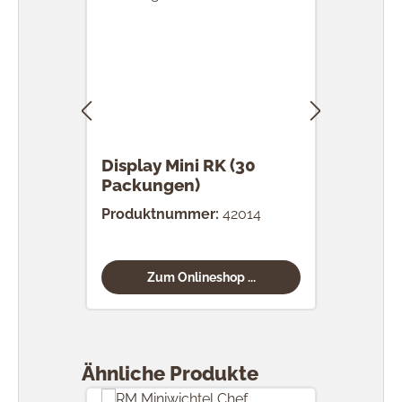
Display Mini RK (30
RK 
Packungen)
Stü
Produktnummer:
42014
Prod
Zum Onlineshop ...
Produktgalerie überspringen
Ähnliche Produkte