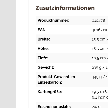
Zusatzinformationen
Produktnummer:
010478
EAN:
4016711
Breite:
15,5 cm /
Höhe:
18,5 cm /
Tiefe:
10,5 cm /
Gewicht:
295 g / 1
Produkt-Gewicht im
445 g / 1
Einzelkarton:
Kartongröße:
19,5 x 16
6,1 inch
Erscheinungsjahr:
2020